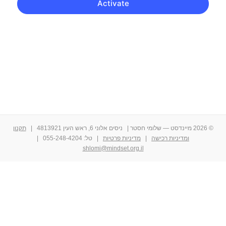
© 2026 מיינדסט — שלומי חסטר |
ניסים אלוני 6, ראש העין 4813921
|
תקנון
ומדיניות רכישה
|
מדיניות פרטיות
|
טל: 055-248-4204
|
shlomi@mindset.org.il