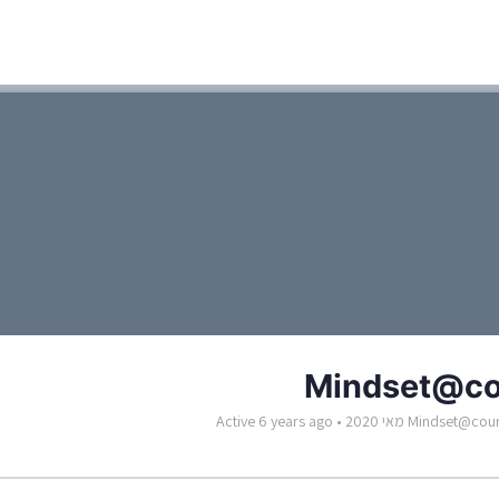
Mindset@co
Active 6 years ago
•