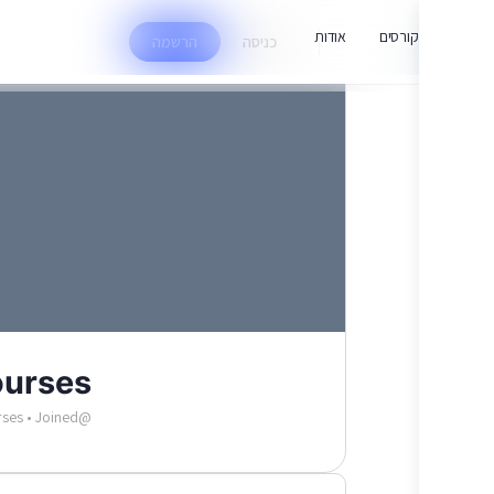
קורסים
אודות
כניסה
הרשמה
פרופיל
ציר הזמן
קבוצות
urses
@Mindset@courses
Joined מאי 2020
•