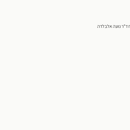
ח ד”ר נועה אלבלדה